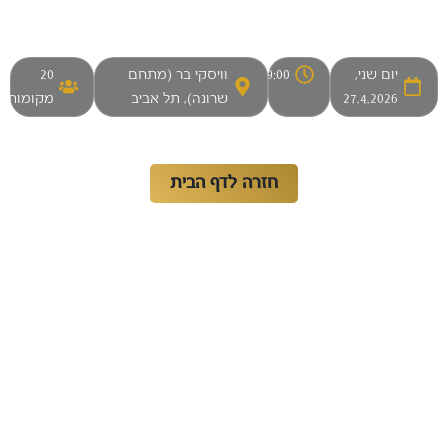
רטייך נשמרו במערכת ונעדכן אותך בעדיפות גבוהה לקראת מועד
המפגש הבא.
יום שני,
19:00
וויסקי בר (מתחם
20
27.4.2026
שרונה), תל אביב
מקומות
ההרשמה אינה מהווה אישור השתתפות.
אישור סופי יישלח לאחר בדיקה.
חזרה לדף הבית